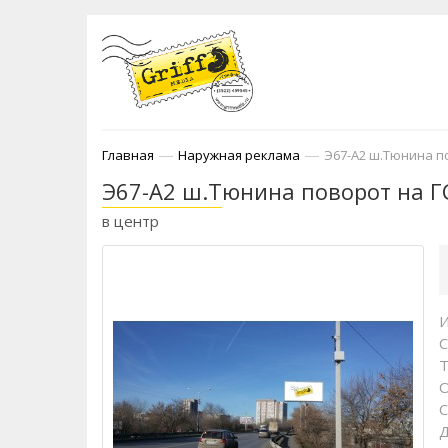
—
—
Главная
Наружная реклама
Э67-А2 ш.Тюнина п
Э67-А2 ш.Тюнина поворот на Г
в центр
И
С
Т
С