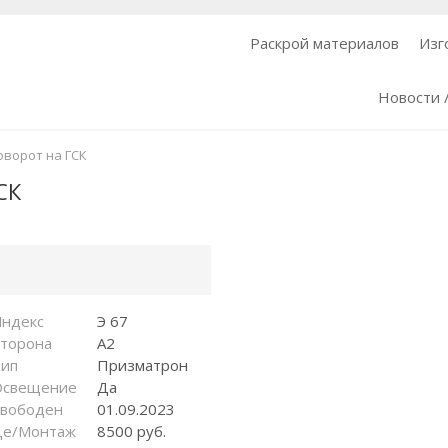
Раскрой материалов
Изг
Новости 
оворот на ГСК
СК
ндекс
Э 67
торона
A2
ип
Призматрон
Освещение
Да
вободен
01.09.2023
Де/Монтаж
8500 руб.